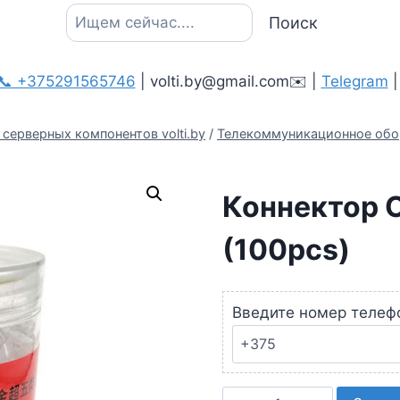
Поиск
Поиск
📞 +375291565746
| volti.by@gmail.com✉️ |
Telegram
серверных компонентов volti.by
/
Телекоммуникационное обо
Коннектор 
(100pcs)
Введите номер телеф
Количество