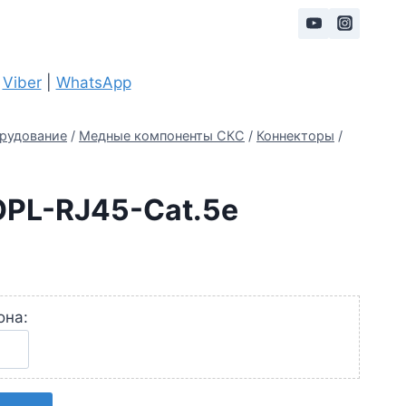
|
Viber
|
WhatsApp
рудование
/
Медные компоненты СКС
/
Коннекторы
/
OPL-RJ45-Cat.5e
она: