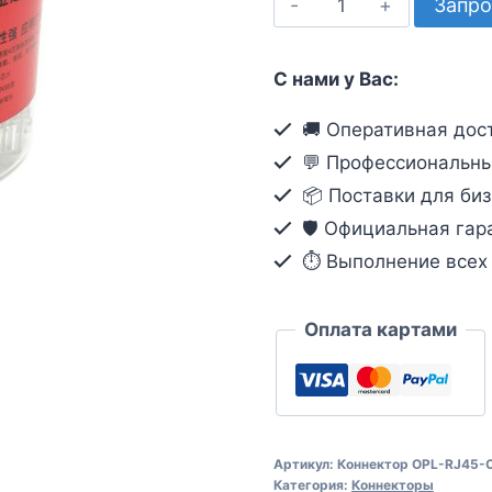
Запро
товара
Коннектор
С нами у Вас:
OPL-
RJ45-
🚚 Оперативная дост
Cat.5e
💬 Профессиональны
(100pcs)
📦 Поставки для биз
🛡️ Официальная гар
⏱ Выполнение всех о
Оплата картами
Артикул:
Коннектор OPL-RJ45-C
Категория:
Коннекторы