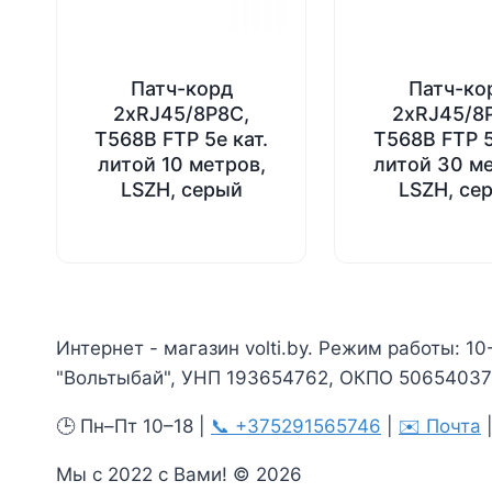
Патч-корд
Патч-ко
2хRJ45/8P8C,
2хRJ45/8
T568B FTP 5e кат.
T568B FTP 5
литой 10 метров,
литой 30 м
LSZH, серый
LSZH, се
Интернет - магазин volti.by. Режим работы: 10
"Вольтыбай", УНП 193654762, ОКПО 506540375
🕒 Пн–Пт 10–18 |
📞 +375291565746
|
✉️ Почта
Мы с 2022 с Вами! © 2026