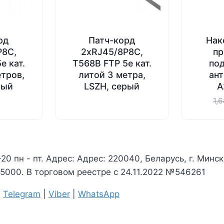
рд
Патч-корд
Нак
P8C,
2хRJ45/8P8C,
пр
e кат.
T568B FTP 5e кат.
по
етров,
литой 3 метра,
ант
рый
LSZH, серый
A
1,
-20 пн - пт. Адрес: Адрес: 220040, Беларусь, г. Минс
000. В торговом реестре с 24.11.2022 №546261
|
Telegram
|
Viber
|
WhatsApp