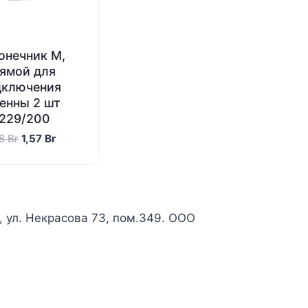
онечник M,
ямой для
дключения
енны 2 шт
229/200
Первоначальная
Текущая
68
Br
1,57
Br
цена
цена:
составляла
1,57 Br.
1,68 Br.
к, ул. Некрасова 73, пом.349. ООО