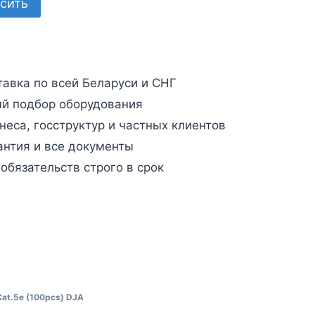
сить
авка по всей Беларуси и СНГ
й подбор оборудования
неса, госструктур и частных клиентов
антия и все документы
бязательств строго в срок
at.5e (100pcs) DJA