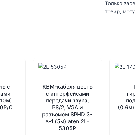
Только зар
товар, могу
ль с
КВМ-кабеля цветь
сами
с интерфейсами
ги
(10м)
передачи звука,
по
10P/C
PS/2, VGA и
(0.6м)
разъемом SPHD 3-
в-1 (5м) aten 2L-
5305P