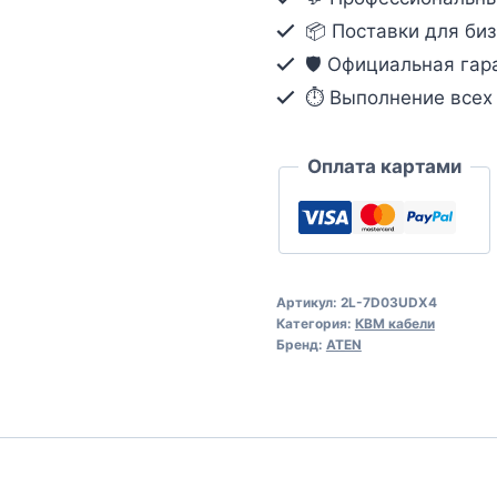
D
📦 Поставки для биз
Dual
🛡️ Официальная гар
Link
⏱ Выполнение всех о
для
защищенного
KVM-
Оплата картами
переключателя
(3м)
Артикул:
2L-7D03UDX4
Категория:
КВМ кабели
Бренд:
ATEN