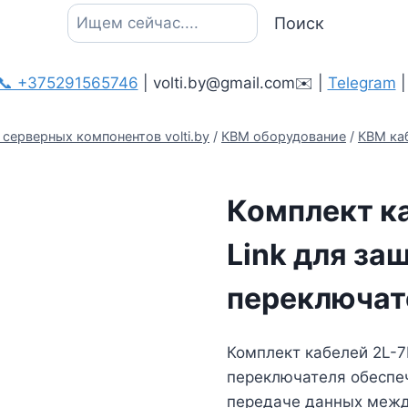
Поиск
Поиск
📞 +375291565746
| volti.by@gmail.com✉️ |
Telegram
серверных компонентов volti.by
/
КВМ оборудование
/
КВМ ка
Комплект ка
Link для з
переключат
Комплект кабелей 2L-
переключателя обеспе
передаче данных меж