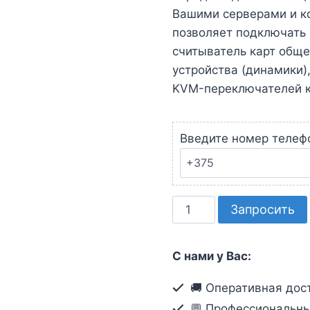
Вашими серверами и к
позволяет подключать
считыватель карт обще
устройства (динамики)
KVM-переключателей к
Введите номер телеф
Количество
Запросить
товара
Комплект
С нами у Вас:
кабелей
USB,
🚚 Оперативная дост
DVI-
💬 Профессиональны