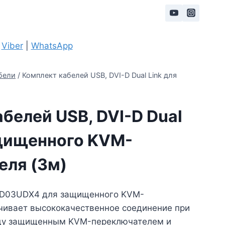
|
Viber
|
WhatsApp
бели
/
Комплект кабелей USB, DVI-D Dual Link для
белей USB, DVI-D Dual
ащищенного KVM-
еля (3м)
7D03UDX4 для защищенного KVM-
чивает высококачественное соединение при
ду защищенным KVM-переключателем и