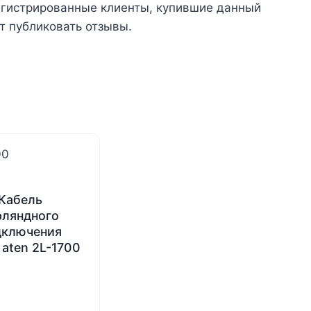
егистрированные клиенты, купившие данный
т публиковать отзывы.
Кабель
рляндного
дключения
 aten 2L-1700