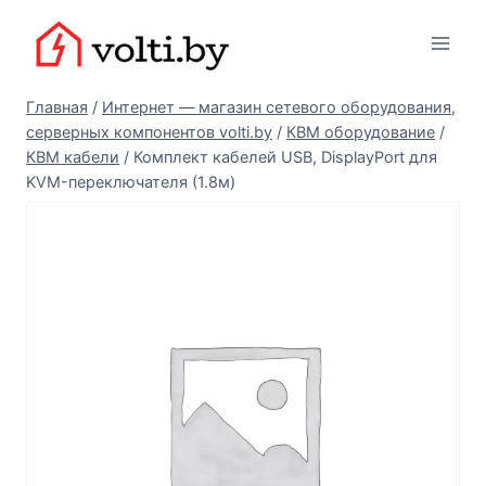
Перейти
Вольтыбай
к
содержимому
Главная
/
Интернет — магазин сетевого оборудования,
серверных компонентов volti.by
/
КВМ оборудование
/
КВМ кабели
/
Комплект кабелей USB, DisplayPort для
KVM-переключателя (1.8м)