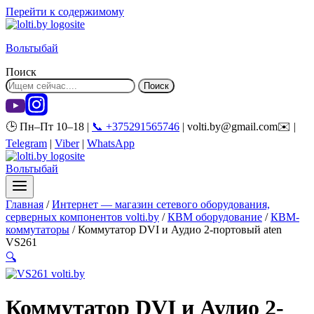
Перейти к содержимому
Вольтыбай
Поиск
Поиск
🕒 Пн–Пт 10–18 |
📞 +375291565746
| volti.by@gmail.com✉️ |
Telegram
|
Viber
|
WhatsApp
Вольтыбай
Главная
/
Интернет — магазин сетевого оборудования,
серверных компонентов volti.by
/
КВМ оборудование
/
КВМ-
коммутаторы
/
Коммутатор DVI и Аудио 2-портовый aten
VS261
🔍
Коммутатор DVI и Аудио 2-