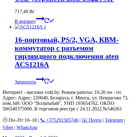
717,49
Br
В корзину
16-портовый, PS/2, VGA, КВМ-
коммутатор с разъемом
гирляндного подключения aten
ACS1216A
Запросить
Интернет - магазин volti.by. Режим работы: 10-20 пн - пт.
Адрес: Адрес: 220040, Беларусь, г. Минск, ул. Некрасова 73,
пом.349. ООО "Вольтыбай", УНП 193654762, ОКПО
506540375000. В торговом реестре с 24.11.2022 №546261
🕒 Пн–Пт 10–18 |
📞 +375291565746
|
✉️ Почта
|
Telegram
|
Viber
|
WhatsApp