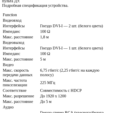
пульта ДУ.
Подробная спецификация устройства.
Function
Видеовход
Интерфейсы
Гнездо DVI-I — 2 шт. (белого цвета)
Импеданс
100 Ω
Макс. расстояние
1,8 м
Видеовыход
Интерфейсы
Гнездо DVI-I — 1 шт. (белого цвета)
Импеданс
100 Ω
Макс. расстояние
5 м
Видео
Макс. скорость
6,75 гбит/с (2,25 гбит/с на каждую
передачи данных
полосу)
Макс. частота
225 MГц
пикселизации
Соответствие
Совместимость с HDCP
Макс. разрешение
До 1920 x 1200
Макс. расстояние
До 5 м
Аудио
Гнездо стерео RCA (красного/белого