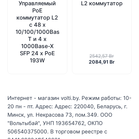
Управляемый
L2 коммутатор
PoE
коммутатор L2
с 48 x
10/100/1000Base-
T и 4 x
1000Base-X
SFP 24 x PoE
Первонача
2542,57
Br
193W
цена
Текущая
2084,91
Br
составлял
цена:
2542,57 Br
2084,91 Br
Интернет - магазин volti.by. Режим работы: 10-
20 пн - пт. Адрес: Адрес: 220040, Беларусь, г.
Минск, ул. Некрасова 73, пом.349. ООО
"Вольтыбай", УНП 193654762, ОКПО
506540375000. В торговом реестре с