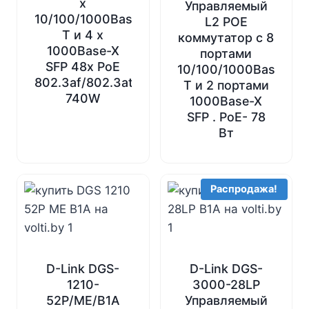
x
Управляемый
10/100/1000Base-
L2 POE
T и 4 x
коммутатор с 8
1000Base-X
портами
SFP 48x PoE
10/100/1000Base-
802.3af/802.3at
T и 2 портами
740W
1000Base-X
SFP . PoE- 78
Вт
Распродажа!
D-Link DGS-
D-Link DGS-
1210-
3000-28LP
52P/ME/B1A
Управляемый