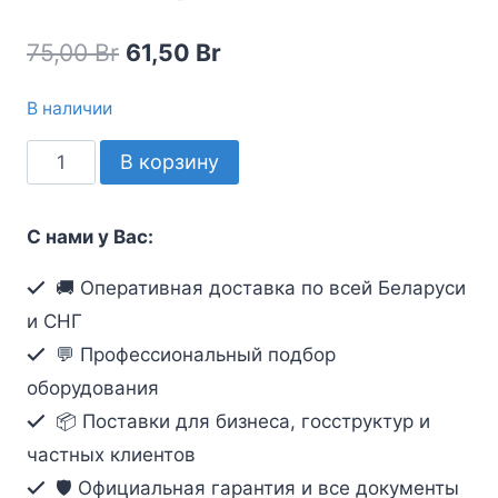
Первоначальная
Текущая
75,00
Br
61,50
Br
цена
цена:
В наличии
составляла
61,50 Br.
Количество
В корзину
75,00 Br.
товара
D-
С нами у Вас:
Link
DGS-
🚚 Оперативная доставка по всей Беларуси
1008A_F1A
и СНГ
(8-
💬 Профессиональный подбор
портовый
оборудования
Fast
📦 Поставки для бизнеса, госструктур и
Ethernet)
частных клиентов
🛡️ Официальная гарантия и все документы