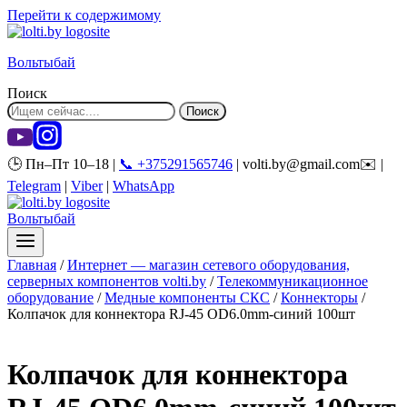
Перейти к содержимому
Вольтыбай
Поиск
Поиск
🕒 Пн–Пт 10–18 |
📞 +375291565746
| volti.by@gmail.com✉️ |
Telegram
|
Viber
|
WhatsApp
Вольтыбай
Главная
/
Интернет — магазин сетевого оборудования,
серверных компонентов volti.by
/
Телекоммуникационное
оборудование
/
Медные компоненты СКС
/
Коннекторы
/
Колпачок для коннектора RJ-45 OD6.0mm-синий 100шт
Колпачок для коннектора