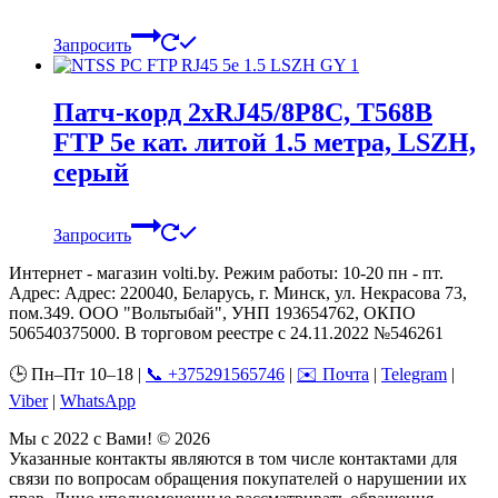
Запросить
Патч-корд 2хRJ45/8P8C, T568B
FTP 5e кат. литой 1.5 метра, LSZH,
серый
Запросить
Интернет - магазин volti.by. Режим работы: 10-20 пн - пт.
Адрес: Адрес: 220040, Беларусь, г. Минск, ул. Некрасова 73,
пом.349. ООО "Вольтыбай", УНП 193654762, ОКПО
506540375000. В торговом реестре с 24.11.2022 №546261
🕒 Пн–Пт 10–18 |
📞 +375291565746
|
✉️ Почта
|
Telegram
|
Viber
|
WhatsApp
Мы с 2022 с Вами! © 2026
Указанные контакты являются в том числе контактами для
связи по вопросам обращения покупателей о нарушении их