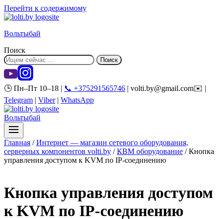
Перейти к содержимому
Вольтыбай
Поиск
Поиск
🕒 Пн–Пт 10–18 |
📞 +375291565746
| volti.by@gmail.com✉️ |
Telegram
|
Viber
|
WhatsApp
Вольтыбай
Главная
/
Интернет — магазин сетевого оборудования,
серверных компонентов volti.by
/
КВМ оборудование
/
Кнопка
управления доступом к KVM по IP-соединению
Кнопка управления доступом
к KVM по IP-соединению