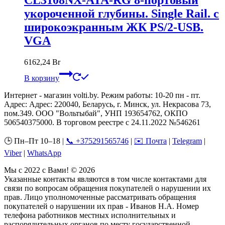
CL3108NX-ATA-RG 8-портовый
укороченной глубины. Single Rail. с
широкоэкранным ЖК PS/2-USB.
VGA
6162,24
Br
В корзину
Интернет - магазин volti.by. Режим работы: 10-20 пн - пт.
Адрес: Адрес: 220040, Беларусь, г. Минск, ул. Некрасова 73,
пом.349. ООО "Вольтыбай", УНП 193654762, ОКПО
506540375000. В торговом реестре с 24.11.2022 №546261
🕒 Пн–Пт 10–18 |
📞 +375291565746
|
✉️ Почта
|
Telegram
|
Viber
|
WhatsApp
Мы с 2022 с Вами! © 2026
Указанные контакты являются в том числе контактами для
связи по вопросам обращения покупателей о нарушении их
прав. Лицо уполномоченные рассматривать обращения
покупателей о нарушении их прав - Иванов Н.А. Номер
телефона работников местных исполнительных и
распорядительных органов по месту государственной