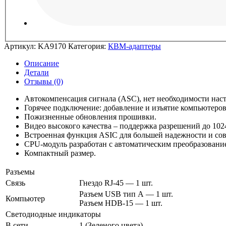
Артикул:
KA9170
Категория:
КВМ-адаптеры
Описание
Детали
Отзывы (0)
Автокомпенсация сигнала (ASC), нет необходимости наст
Горячее подключение: добавление и изъятие компьютеро
Пожизненные обновления прошивки.
Видео высокого качества – поддержка разрешений до 102
Встроенная функция ASIC для большей надежности и со
CPU-модуль разработан с автоматическим преобразование
Компактный размер.
Разъемы
Связь
Гнездо RJ-45 — 1 шт.
Разъем USB тип А — 1 шт.
Компьютер
Разъем HDB-15 — 1 шт.
Светодиодные индикаторы
В сети
1 (Зеленого цвета)