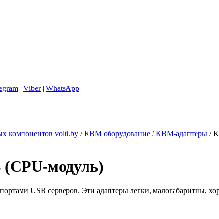
legram
|
Viber
|
WhatsApp
х компонентов volti.by
/
КВМ оборудование
/
КВМ-адаптеры
/
К
 (CPU-модуль)
ортами USB серверов. Эти адаптеры легки, малогабаритны, хо