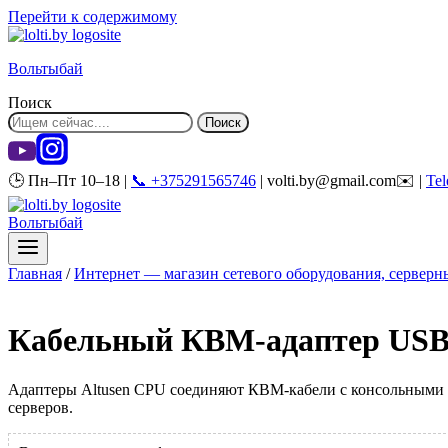
Перейти к содержимому
Вольтыбай
Поиск
Поиск
🕒 Пн–Пт 10–18 |
📞 +375291565746
| volti.by@gmail.com✉️ |
Te
Вольтыбай
Главная
/
Интернет — магазин сетевого оборудования, серверны
Кабельный КВМ-адаптер USB
Адаптеры Altusen CPU соединяют КВМ-кабели с консольными п
серверов.