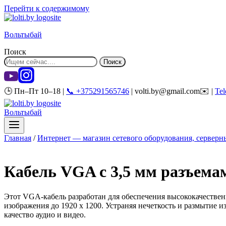
Перейти к содержимому
Вольтыбай
Поиск
Поиск
🕒 Пн–Пт 10–18 |
📞 +375291565746
| volti.by@gmail.com✉️ |
Te
Вольтыбай
Главная
/
Интернет — магазин сетевого оборудования, серверны
Кабель VGA с 3,5 мм разъемам
Этот VGA-кабель разработан для обеспечения высококачестве
изображения до 1920 x 1200. Устраняя нечеткость и размытие 
качество аудио и видео.