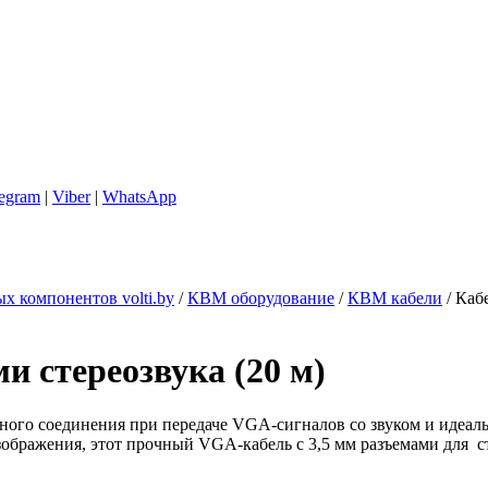
legram
|
Viber
|
WhatsApp
х компонентов volti.by
/
КВМ оборудование
/
КВМ кабели
/
Кабе
и стереозвука (20 м)
нного соединения при передаче VGA-сигналов со звуком и идеа
изображения, этот прочный VGA-кабель с 3,5 мм разъемами для 