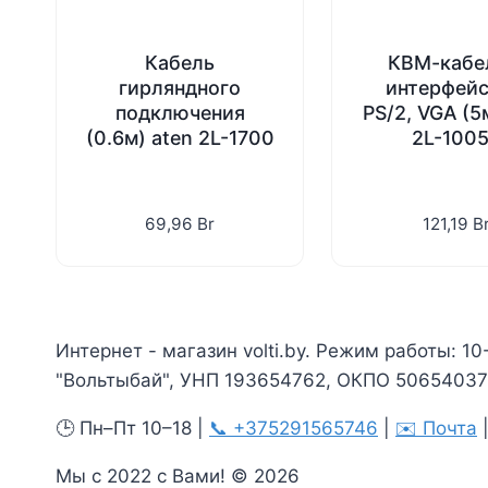
Кабель
КВМ-кабе
гирляндного
интерфей
подключения
PS/2, VGA (5
(0.6м) aten 2L-1700
2L-100
69,96
Br
121,19
B
Интернет - магазин volti.by. Режим работы: 10
"Вольтыбай", УНП 193654762, ОКПО 506540375
🕒 Пн–Пт 10–18 |
📞 +375291565746
|
✉️ Почта
Мы с 2022 с Вами! © 2026