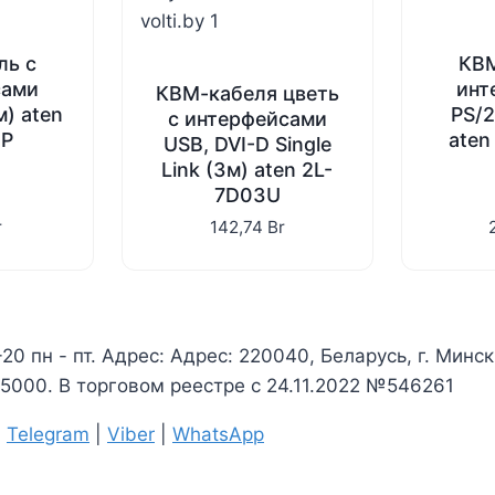
ль с
КВМ
сами
инт
КВМ-кабеля цветь
м) aten
PS/2
с интерфейсами
5P
aten
USB, DVI-D Single
Link (3м) aten 2L-
7D03U
r
142,74
Br
-20 пн - пт. Адрес: Адрес: 220040, Беларусь, г. Минс
000. В торговом реестре с 24.11.2022 №546261
|
Telegram
|
Viber
|
WhatsApp