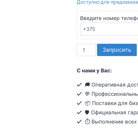
Доступно для предзаказа
Введите номер телеф
Количество
Запросить
товара
Кабель
С нами у Вас:
VGA
(3м)
🚚 Оперативная дост
💬 Профессиональны
📦 Поставки для биз
🛡️ Официальная гар
⏱ Выполнение всех о