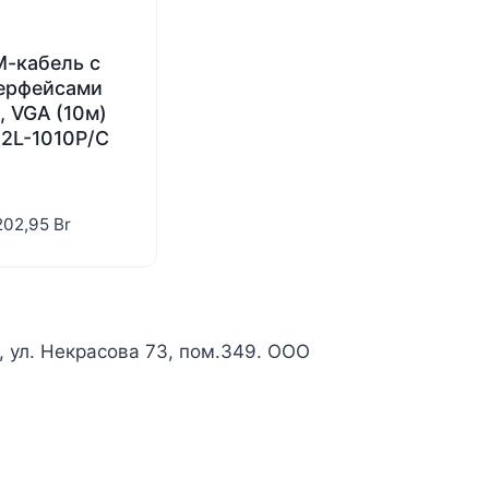
-кабель с
ерфейсами
, VGA (10м)
 2L-1010P/C
202,95
Br
к, ул. Некрасова 73, пом.349. ООО