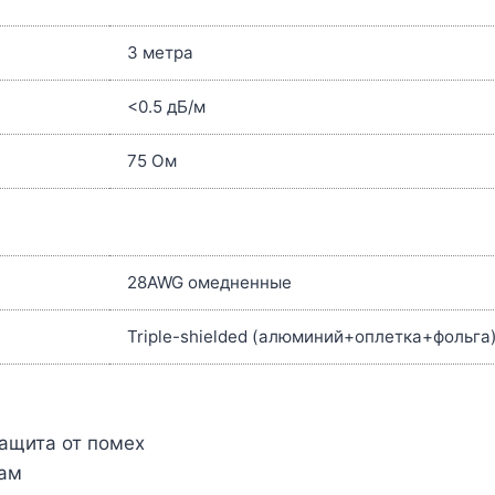
3 метра
<0.5 дБ/м
75 Ом
28AWG омедненные
Triple-shielded (алюминий+оплетка+фольга
ащита от помех
бам