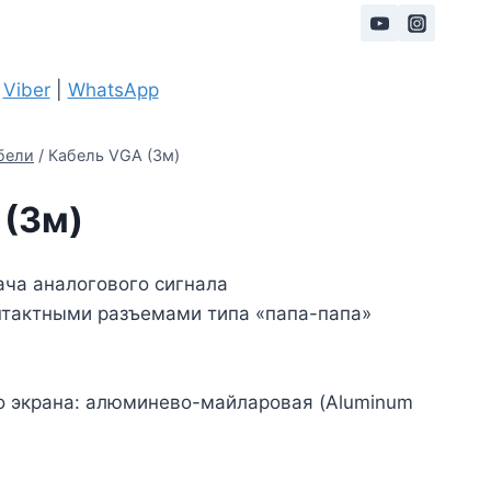
|
Viber
|
WhatsApp
бели
/
Кабель VGA (3м)
 (3м)
ча аналогового сигнала
нтактными разъемами типа «папа-папа»
о экрана: алюминево-майларовая (Aluminum