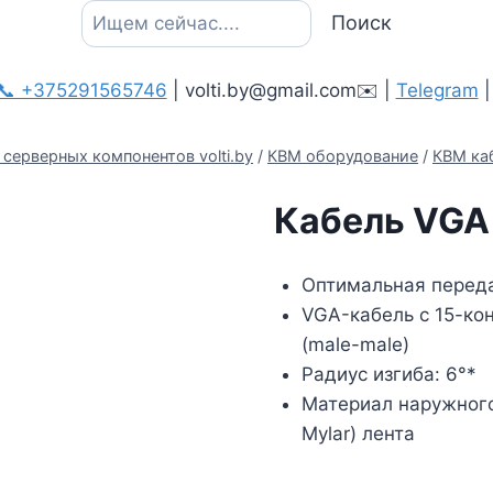
Поиск
Поиск
📞 +375291565746
| volti.by@gmail.com✉️ |
Telegram
серверных компонентов volti.by
/
КВМ оборудование
/
КВМ ка
Кабель VGA
Оптимальная переда
VGA-кабель с 15-ко
(male-male)
Радиус изгиба: 6°*
Материал наружног
Mylar) лента