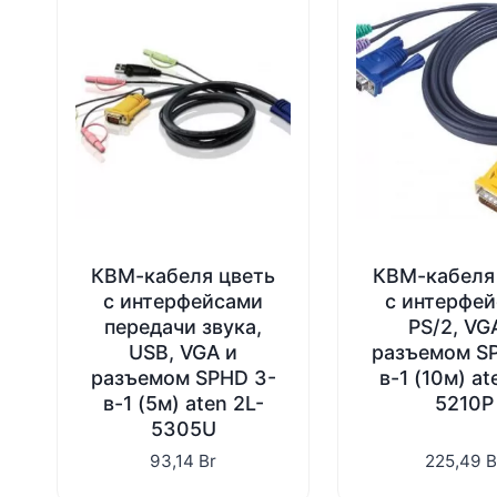
КВМ-кабеля цветь
КВМ-кабеля
с интерфейсами
с интерфе
передачи звука,
PS/2, VG
USB, VGA и
разъемом S
разъемом SPHD 3-
в-1 (10м) at
в-1 (5м) aten 2L-
5210P
5305U
93,14
Br
225,49
B