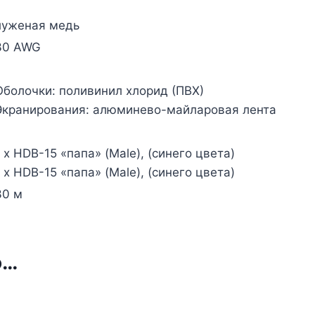
луженая медь
30 AWG
Оболочки: поливинил хлорид (ПВХ)
Экранирования: алюминево-майларовая лента
1 x HDB-15 «папа» (Male), (синего цвета)
1 x HDB-15 «папа» (Male), (синего цвета)
30 м
о…