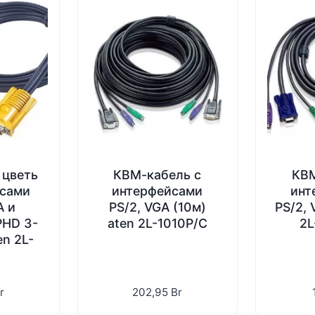
 цветь
КВМ-кабель с
КВМ
йсами
интерфейсами
инт
A и
PS/2, VGA (10м)
PS/2, 
PHD 3-
aten 2L-1010P/C
2L
en 2L-
r
202,95
Br