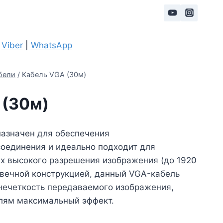
|
Viber
|
WhatsApp
бели
/
Кабель VGA (30м)
 (30м)
назначен для обеспечения
оединения и идеально подходит для
х высокого разрешения изображения (до 1920
овечной конструкцией, данный VGA-кабель
нечеткость передаваемого изображения,
елям максимальный эффект.