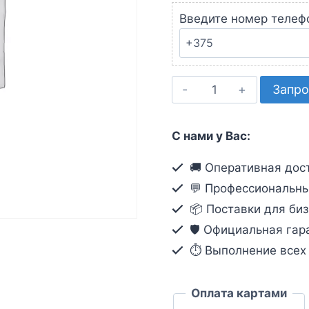
Введите номер телеф
Количество
Запро
товара
Кабель
С нами у Вас:
VGA
(30м)
🚚 Оперативная дост
💬 Профессиональны
📦 Поставки для биз
🛡️ Официальная гар
⏱ Выполнение всех о
Оплата картами