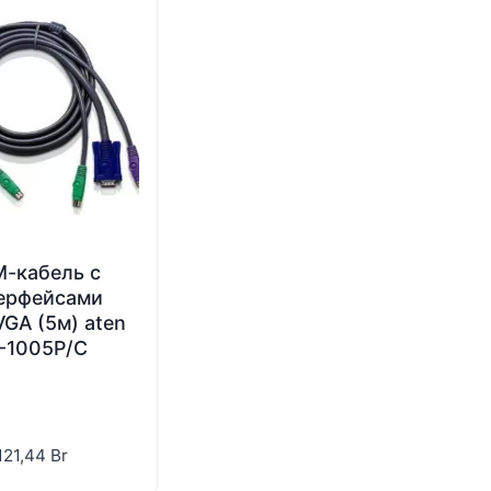
-кабель с
ерфейсами
VGA (5м) aten
-1005P/C
121,44
Br