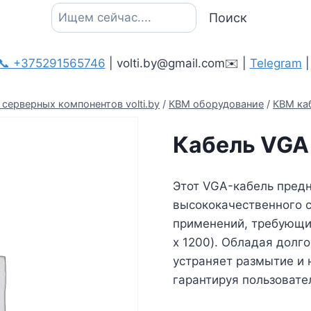
Поиск
Поиск
📞 +375291565746
| volti.by@gmail.com✉️ |
Telegram
серверных компонентов volti.by
/
КВМ оборудование
/
КВМ ка
Кабель VGA
Этот VGA-кабель пред
высококачественного с
применений, требующи
x 1200). Обладая долг
устраняет размытие и 
гарантируя пользоват