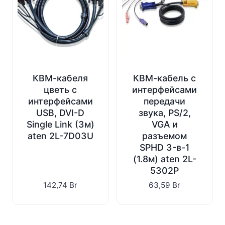
КВМ-кабеля
КВМ-кабель с
цветь с
интерфейсами
интерфейсами
передачи
USB, DVI-D
звука, PS/2,
Single Link (3м)
VGA и
aten 2L-7D03U
разъемом
SPHD 3-в-1
(1.8м) aten 2L-
5302P
142,74
Br
63,59
Br