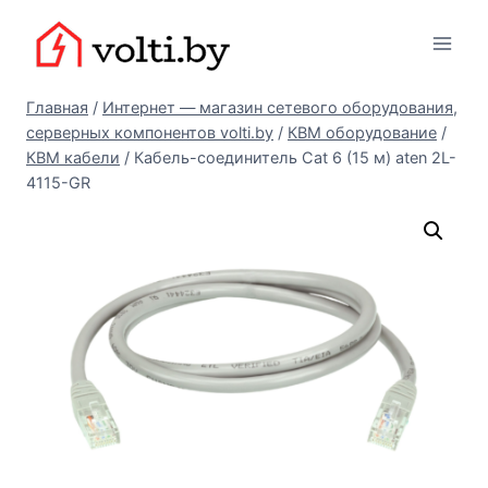
Перейти
Вольтыбай
к
содержимому
Главная
/
Интернет — магазин сетевого оборудования,
серверных компонентов volti.by
/
КВМ оборудование
/
КВМ кабели
/
Кабель-соединитель Cat 6 (15 м) aten 2L-
4115-GR