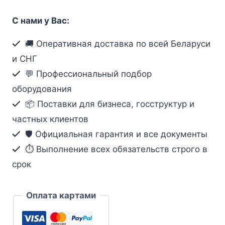
Кабель-
С нами у Вас:
соединитель
Cat
🚚 Оперативная доставка по всей Беларуси
6
и СНГ
(15
💬 Профессиональный подбор
м)
оборудования
aten
📦 Поставки для бизнеса, госструктур и
2L-
частных клиентов
4115-
GR
🛡️ Официальная гарантия и все документы
⏱ Выполнение всех обязательств строго в
срок
Оплата картами