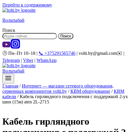
Перейти к содержимому
Вольтыбай
Поиск
Поиск
🕒 Пн–Пт 10–18 |
📞 +375291565746
| volti.by@gmail.com✉️ |
Telegram
|
Viber
|
WhatsApp
Вольтыбай
Главная
/
Интернет — магазин сетевого оборудования,
серверных компонентов volti.by
/
КВМ оборудование
/
КВМ
кабели
/
Кабель гирляндного подключения с поддержкой 2-ух
шин (15м) aten 2L-2715
Кабель гирляндного