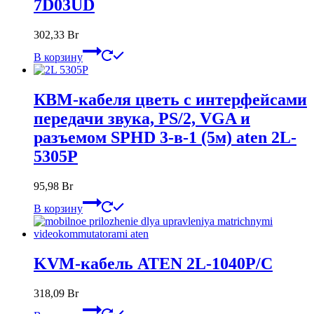
7D03UD
302,33
Br
В корзину
КВМ-кабеля цветь с интерфейсами
передачи звука, PS/2, VGA и
разъемом SPHD 3-в-1 (5м) aten 2L-
5305P
95,98
Br
В корзину
KVM-кабель ATEN 2L-1040P/C
318,09
Br