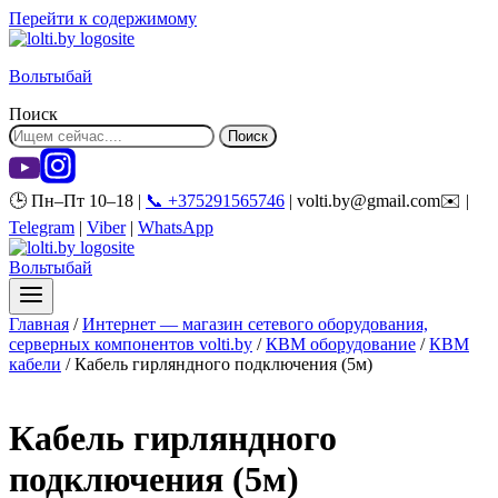
Перейти к содержимому
Вольтыбай
Поиск
Поиск
🕒 Пн–Пт 10–18 |
📞 +375291565746
| volti.by@gmail.com✉️ |
Telegram
|
Viber
|
WhatsApp
Вольтыбай
Главная
/
Интернет — магазин сетевого оборудования,
серверных компонентов volti.by
/
КВМ оборудование
/
КВМ
кабели
/
Кабель гирляндного подключения (5м)
Кабель гирляндного
подключения (5м)