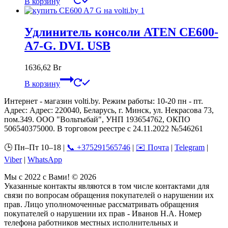
В корзину
Удлинитель консоли ATEN CE600-
A7-G. DVI. USB
1636,62
Br
В корзину
Интернет - магазин volti.by. Режим работы: 10-20 пн - пт.
Адрес: Адрес: 220040, Беларусь, г. Минск, ул. Некрасова 73,
пом.349. ООО "Вольтыбай", УНП 193654762, ОКПО
506540375000. В торговом реестре с 24.11.2022 №546261
🕒 Пн–Пт 10–18 |
📞 +375291565746
|
✉️ Почта
|
Telegram
|
Viber
|
WhatsApp
Мы с 2022 с Вами! © 2026
Указанные контакты являются в том числе контактами для
связи по вопросам обращения покупателей о нарушении их
прав. Лицо уполномоченные рассматривать обращения
покупателей о нарушении их прав - Иванов Н.А. Номер
телефона работников местных исполнительных и