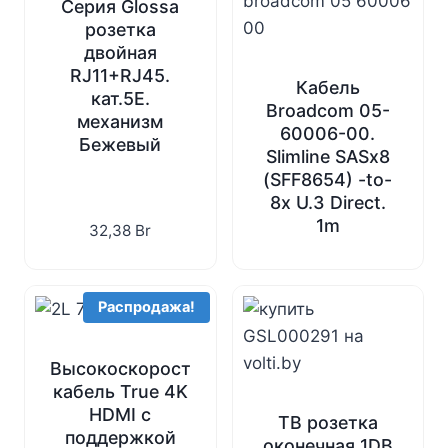
Серия Glossa
розетка
двойная
RJ11+RJ45.
Кабель
кат.5E.
Broadcom 05-
механизм
60006-00.
Бежевый
Slimline SASx8
(SFF8654) -to-
8x U.3 Direct.
1m
32,38
Br
Распродажа!
Высокоскоростной
кабель True 4K
HDMI с
ТВ розетка
поддержкой
оконечная 1DB