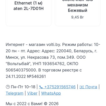
Ethernet (1 м)
механизм
aten 2L-7D01H
Бежевый
9,45
Br
Интернет - магазин volti.by. Режим работы: 10-
20 пн - пт. Адрес: Адрес: 220040, Беларусь, г.
Минск, ул. Некрасова 73, пом.349. ООО
"Вольтыбай", УНП 193654762, ОКПО
506540375000. В торговом реестре с
24.11.2022 №546261
🕒 Пн–Пт 10–18 |
📞 +375291565746
|
✉️ Почта
|
Telegram
|
Viber
|
WhatsApp
Мы с 2022 с Вами! © 2026