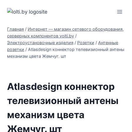
Перейти
Вольтыбай
к
содержимому
Главная
/
Интернет — магазин сетевого оборудования,
серверных компонентов volti.by
/
Электроустановочные изделия
/
Розетки
/
Антенные
розетки
/
Atlasdesign коннектор телевизионный антены
механизм цвета Жемчуг. шт
Atlasdesign коннектор
телевизионный антены
механизм цвета
Жемчуг. шт