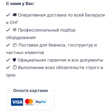
С нами у Вас:
коннектор
телевизионный
🚚 Оперативная доставка по всей Беларуси
антены
и СНГ
механизм
💬 Профессиональный подбор
цвета
оборудования
Жемчуг.
📦 Поставки для бизнеса, госструктур и
шт
частных клиентов
🛡️ Официальная гарантия и все документы
⏱ Выполнение всех обязательств строго в
срок
Оплата картами