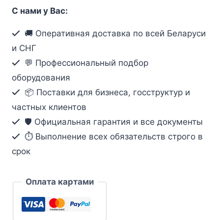
Корпус
С нами у Вас:
щитка
встраиваемый
🚚 Оперативная доставка по всей Беларуси
с
и СНГ
прозрачной
💬 Профессиональный подбор
дверью
оборудования
один
📦 Поставки для бизнеса, госструктур и
ряд.
частных клиентов
8
модулей.
🛡️ Официальная гарантия и все документы
от
⏱ Выполнение всех обязательств строго в
Schneider
срок
Electric
серия
Оплата картами
Easy9