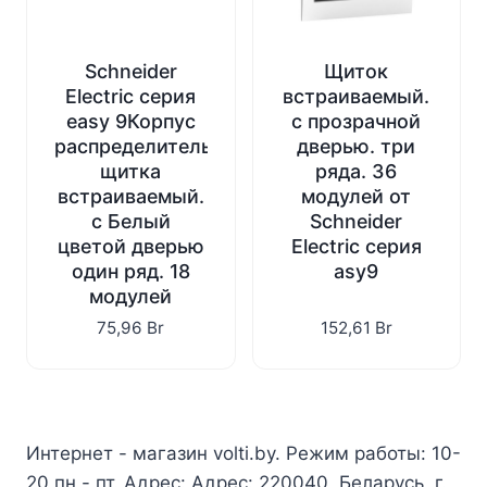
Schneider
Щиток
Electric серия
встраиваемый.
easy 9Корпус
с прозрачной
распределительного
дверью. три
щитка
ряда. 36
встраиваемый.
модулей от
с Белый
Schneider
цветой дверью
Electric серия
один ряд. 18
asy9
модулей
75,96
Br
152,61
Br
Интернет - магазин volti.by. Режим работы: 10-
20 пн - пт. Адрес: Адрес: 220040, Беларусь, г.