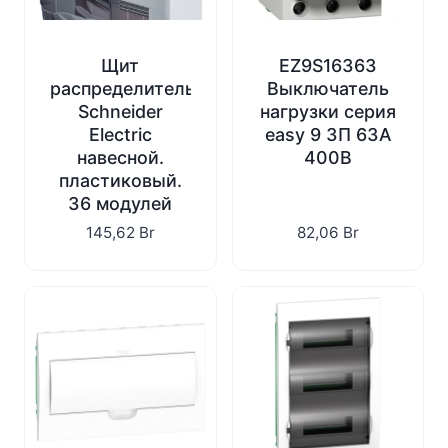
Щит
EZ9S16363
распределительный
Выключатель
Schneider
нагрузки серия
Electric
easy 9 3П 63А
навесной.
400В
пластиковый.
36 модулей
145,62
Br
82,06
Br