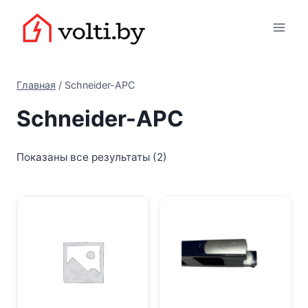
Перейти
Вольтыбай
к
содержимому
Главная
/
Schneider-APC
Schneider-APC
Цены:
Показаны все результаты (2)
по
убыванию