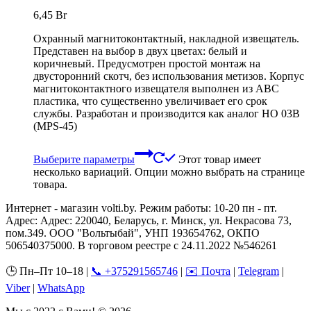
6,45
Br
Охранный магнитоконтактный, накладной извещатель.
Представен на выбор в двух цветах: белый и
коричневый. Предусмотрен простой монтаж на
двусторонний скотч, без использования метизов. Корпус
магнитоконтактного извещателя выполнен из ABC
пластика, что существенно увеличивает его срок
службы. Разработан и производится как аналог HO 03В
(MPS-45)
Выберите параметры
Этот товар имеет
несколько вариаций. Опции можно выбрать на странице
товара.
Интернет - магазин volti.by. Режим работы: 10-20 пн - пт.
Адрес: Адрес: 220040, Беларусь, г. Минск, ул. Некрасова 73,
пом.349. ООО "Вольтыбай", УНП 193654762, ОКПО
506540375000. В торговом реестре с 24.11.2022 №546261
🕒 Пн–Пт 10–18 |
📞 +375291565746
|
✉️ Почта
|
Telegram
|
Viber
|
WhatsApp