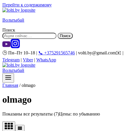
Перейти к содержимому
Вольтыбай
Поиск
Поиск
🕒 Пн–Пт 10–18 |
📞 +375291565746
| volti.by@gmail.com✉️ |
Telegram
|
Viber
|
WhatsApp
Вольтыбай
Главная
/
olmago
olmago
Показаны все результаты (7)
Цены: по убыванию