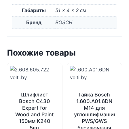
Габариты
51 × 4 × 2 см
Бренд
BOSCH
Похожие товары
Шлифлист
Гайка Bosch
Bosch C430
1.600.A01.6DN
Expert for
M14 для
Wood and Paint
углошлифмашин
150мм К240
PWS/GWS
5шт
бесключевая