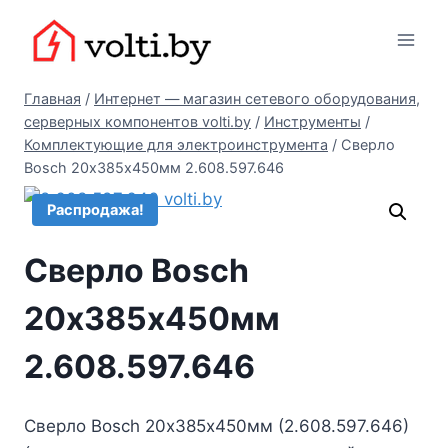
Перейти
Вольтыбай
к
содержимому
Главная
/
Интернет — магазин сетевого оборудования,
серверных компонентов volti.by
/
Инструменты
/
Комплектующие для электроинструмента
/
Сверло
Bosch 20х385х450мм 2.608.597.646
Распродажа!
Сверло Bosch
20х385х450мм
2.608.597.646
Сверло Bosch 20х385х450мм (2.608.597.646)