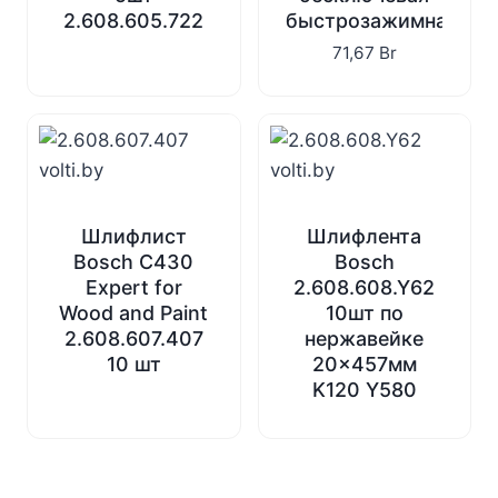
2.608.605.722
быстрозажимная
71,67
Br
Шлифлист
Шлифлента
Bosch C430
Bosch
Expert for
2.608.608.Y62
Wood and Paint
10шт по
2.608.607.407
нержавейке
10 шт
20×457мм
K120 Y580