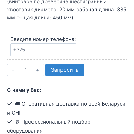
(винтовое по древесине шестигранный
хвостовик диаметр: 20 мм рабочая длина: 385
мм общая длина: 450 мм)
Введите номер телефона:
Количество
Запросить
товара
Сверло
С нами у Вас:
Bosch
20х385х450мм
🚚 Оперативная доставка по всей Беларуси
2.608.597.646
и СНГ
💬 Профессиональный подбор
оборудования