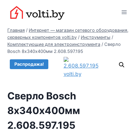
Перейти
Вольтыбай
к
содержимому
Главная
/
Интернет — магазин сетевого оборудования,
серверных компонентов volti.by
/
Инструменты
/
Комплектующие для электроинструмента
/
Сверло
Bosch 8х340х400мм 2.608.597.195
Распродажа!
Сверло Bosch
8х340х400мм
2.608.597.195