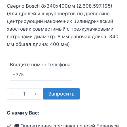
Сверло Bosch 8х340х400мм (2.608.597.195)
(для дрелей и шуруповертов по древесине
центрирующий наконечник цилиндрический
хвостовик совместимый с трехкулачковыми
патронами диаметр: 8 мм рабочая длина: 340
мм общая длина: 400 мм)
Введите номер телефона:
Количество
Запросить
товара
Сверло
С нами у Вас:
Bosch
8х340х400мм
🚚 Оперативная доставка по всей Беларуси