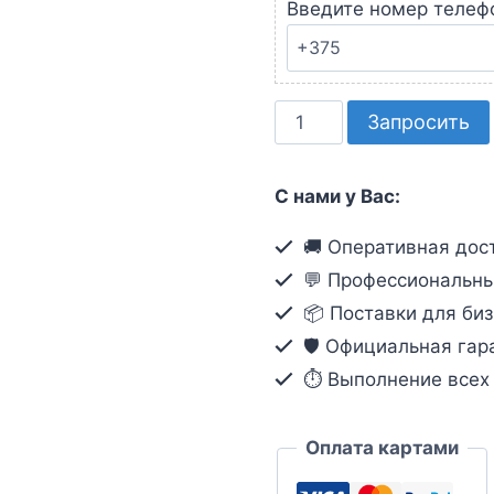
Введите номер телеф
Количество
Запросить
товара
Державка
С нами у Вас:
для
коронок
🚚 Оперативная дост
Bosch
💬 Профессиональны
M16
📦 Поставки для биз
80мм
🛡️ Официальная гар
2.608.550.078
⏱ Выполнение всех о
Оплата картами