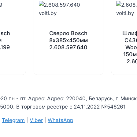
osch
Сверло Bosch
Шлиф
м
8х385х450мм
C430
.199
2.608.597.640
Woo
150м
2.6
r
-20 пн - пт. Адрес: Адрес: 220040, Беларусь, г. Минс
000. В торговом реестре с 24.11.2022 №546261
|
Telegram
|
Viber
|
WhatsApp