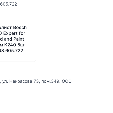
лист Bosch
 Expert for
d and Paint
м К240 5шт
08.605.722
к, ул. Некрасова 73, пом.349. ООО