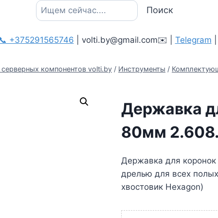
Поиск
Поиск
📞 +375291565746
| volti.by@gmail.com✉️ |
Telegram
серверных компонентов volti.by
/
Инструменты
/
Комплектующ
Державка д
80мм 2.608
Державка для коронок 
дрелью для всех полых
хвостовик Hexagon)