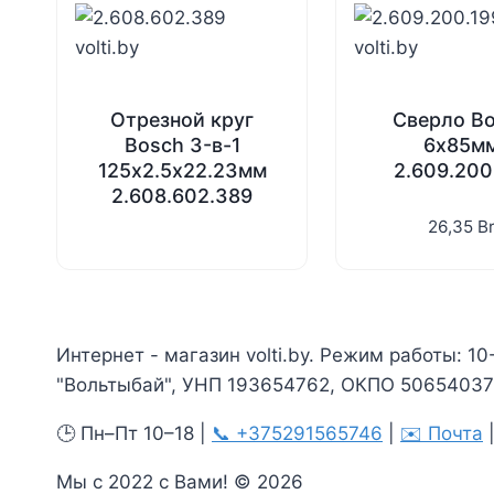
Отрезной круг
Сверло B
Bosch 3-в-1
6х85м
125х2.5х22.23мм
2.609.200
2.608.602.389
26,35
B
Интернет - магазин volti.by. Режим работы: 10
"Вольтыбай", УНП 193654762, ОКПО 506540375
🕒 Пн–Пт 10–18 |
📞 +375291565746
|
✉️ Почта
Мы с 2022 с Вами! © 2026