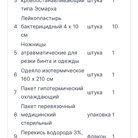
3
кровоостанавливающий
штука
1
типа Эсмарха
Лейкопластырь
4
бактерицидный 4 х 10
штука
10
см
Ножницы
5
атравматические для
штука
1
резки бинта и одежды
Одеяло изотермическое
6
штука
1
160 х 210 см
Пакет гипотермический
7
штука
1
охлаждающий
Пакет перевязочный
8
медицинский
упаковка
1
стерильный
Перекись водорода 3%,
9
флакон
1