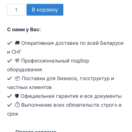
Количество
В корзину
товара
Аптечка
С нами у Вас:
автомобильная
в
🚚 Оперативная доставка по всей Беларуси
пластиковом
и СНГ
футляре
💬 Профессиональный подбор
оборудования
📦 Поставки для бизнеса, госструктур и
частных клиентов
🛡️ Официальная гарантия и все документы
⏱ Выполнение всех обязательств строго в
срок
Оплата картами