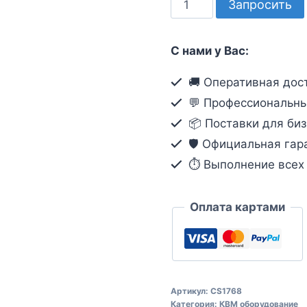
Запросить
товара
8-
С нами у Вас:
портовый,
USB,
🚚 Оперативная дост
DVI,
💬 Профессиональны
аудио,
📦 Поставки для биз
КВМ-
🛡️ Официальная гар
коммутатор
⏱ Выполнение всех о
Оплата картами
Артикул:
CS1768
Категория:
КВМ оборудование