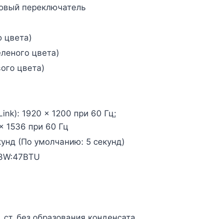
ковый переключатель
о цвета)
еленого цвета)
ого цвета)
 Link): 1920 x 1200 при 60 Гц;
x 1536 при 60 Гц
кунд (По умолчанию: 5 секунд)
53W:47BTU
. ст. без образования конденсата