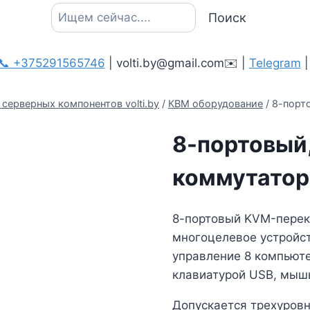
Поиск
Поиск
📞 +375291565746
| volti.by@gmail.com✉️ |
Telegram
серверных компонентов volti.by
/
КВМ оборудование
/
8-порт
8-портовый,
коммутатор
8-портовый KVM-перек
многоцелевое устройс
управление 8 компьют
клавиатурой USB, мышь
Допускается трехуров