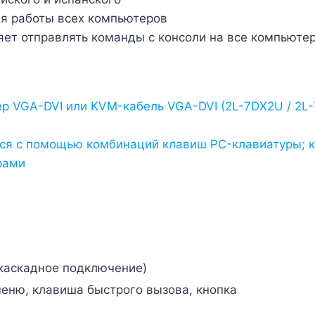
я работы всех компьютеров
яет отправлять команды с консоли на все компьют
ер VGA-DVI или KVM-кабель VGA-DVI (2L-7DX2U / 2
ся с помощью комбинаций клавиш PC-клавиатуры; к
рами
 каскадное подключение)
еню, клавиша быстрого вызова, кнопка