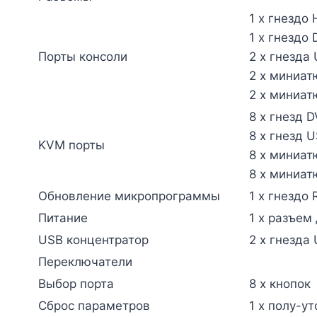
1 x гнездо
1 x гнездо 
Порты консоли
2 x гнезда
2 x миниат
2 x миниат
8 x гнезд D
8 x гнезд 
KVM порты
8 x миниат
8 x миниат
Обновление микропрограммы
1 x гнездо 
Питание
1 x разъем
USB концентратор
2 x гнезда 
Переключатели
Выбор порта
8 x кнопок
Сброс параметров
1 x полу-у