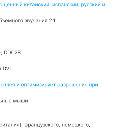
ощенный китайский, испанский, русский и
бъемного звучания 2.1
); DDC2B
 DVI
исплея и оптимизирует разрешение при
льные мыши
итания), французского, немецкого,