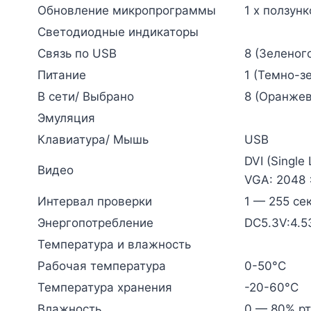
Обновление микропрограммы
1 x ползун
Светодиодные индикаторы
Связь по USB
8 (Зеленог
Питание
1 (Темно-з
В сети/ Выбрано
8 (Оранжев
Эмуляция
Клавиатура/ Мышь
USB
DVI (Single
Видео
VGA: 2048 
Интервал проверки
1 — 255 се
Энергопотребление
DC5.3V:4.
Температура и влажность
Рабочая температура
0-50°C
Температура хранения
-20-60°C
Влажность
0 — 80% рт