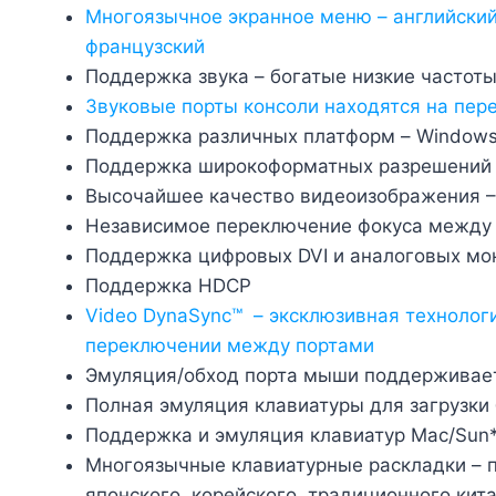
Многоязычное экранное меню – английский,
французский
Поддержка звука – богатые низкие частоты
Звуковые порты консоли находятся на пер
Поддержка различных платформ – Windows,
Поддержка широкоформатных разрешений
Высочайшее качество видеоизображения – 1
Независимое переключение фокуса между
Поддержка цифровых DVI и аналоговых мон
Поддержка HDCP
Video DynaSync™ – эксклюзивная технологи
переключении между портами
Эмуляция/обход порта мыши поддерживае
Полная эмуляция клавиатуры для загрузки 
Поддержка и эмуляция клавиатур Mac/Sun
Многоязычные клавиатурные раскладки – по
японского, корейского, традиционного кита