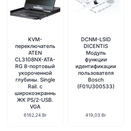
KVM-
DCNM-LSID
переключатель
DICENTIS
ATEN
Модуль
CL3108NX-ATA-
функции
RG 8-портовый
идентификации
укороченной
пользователя
глубины. Single
Bosch
Rail. с
(F01U300533)
широкоэкранным
ЖК PS/2-USB.
VGA
6162,24
Br
419,03
Br