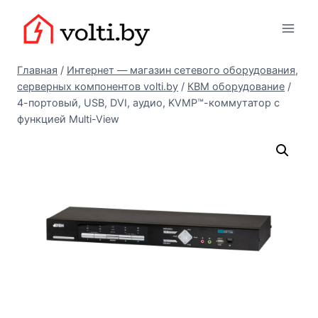
Перейти
Вольтыбай
к
содержимому
Главная
/
Интернет — магазин сетевого оборудования,
серверных компонентов volti.by
/
КВМ оборудование
/
4-портовый, USB, DVI, аудио, KVMP™-коммутатор с
функцией Multi-View