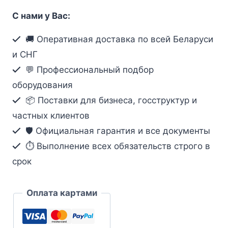
4-
С нами у Вас:
портовый,
USB,
🚚 Оперативная доставка по всей Беларуси
DVI,
и СНГ
аудио,
💬 Профессиональный подбор
KVMP™-
оборудования
коммутатор
📦 Поставки для бизнеса, госструктур и
с
частных клиентов
функцией
Multi-
🛡️ Официальная гарантия и все документы
View
⏱ Выполнение всех обязательств строго в
срок
Оплата картами