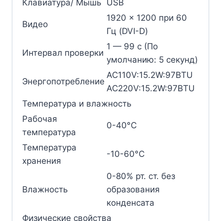
Клавиатура/ Мышь
USB
1920 x 1200 при 60
Видео
Гц (DVI-D)
1 — 99 с (По
Интервал проверки
умолчанию: 5 секунд)
AC110V:15.2W:97BTU
Энергопотребление
AC220V:15.2W:97BTU
Температура и влажность
Рабочая
0-40°C
температура
Температура
-10-60°C
хранения
0-80% рт. ст. без
Влажность
образования
конденсата
Физические свойства