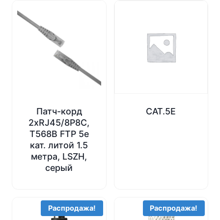
Патч-корд
CAT.5E
2хRJ45/8P8C,
T568B FTP 5e
кат. литой 1.5
метра, LSZH,
серый
Распродажа!
Распродажа!