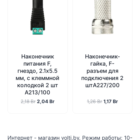
Наконечник
Наконечник-
питания F,
гайка, F-
гнездо, 2.1х5.5
разъем для
мм, с клеммной
подключения 2
колодкой 2 шт
штA227/200
A213/100
Первоначальная
Текущая
Первоначальн
Текущая
2,18
Br
2,04
Br
1,26
Br
1,17
Br
цена
цена:
цена
цена:
составляла
2,04 Br.
составляла
1,17 Br.
2,18 Br.
1,26 Br.
Интернет - магазин volti.by. Режим работы: 10-