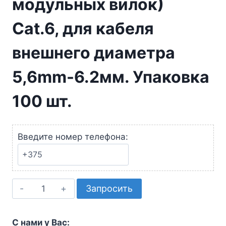
модульных вилок)
Cat.6, для кабеля
внешнего диаметра
5,6mm-6.2мм. Упаковка
100 шт.
Введите номер телефона:
Количество
Запросить
товара
2843020-
С нами у Вас:
3