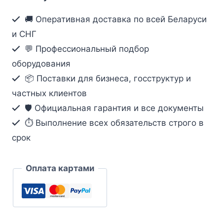
Хвостовик
🚚 Оперативная доставка по всей Беларуси
прозрачный
и СНГ
(Чехол)
💬 Профессиональный подбор
для
оборудования
коннектора
📦 Поставки для бизнеса, госструктур и
RJ45
частных клиентов
(8
позиционных
🛡️ Официальная гарантия и все документы
модульных
⏱ Выполнение всех обязательств строго в
вилок)
срок
Cat.6,
для
Оплата картами
кабеля
внешнего
диаметра
5,6mm-