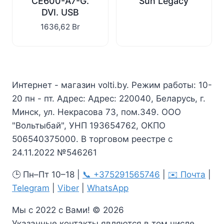
CE600-A7-G.
Sun Legacy
DVI. USB
1636,62
Br
Интернет - магазин volti.by. Режим работы: 10-
20 пн - пт. Адрес: Адрес: 220040, Беларусь, г.
Минск, ул. Некрасова 73, пом.349. ООО
"Вольтыбай", УНП 193654762, ОКПО
506540375000. В торговом реестре с
24.11.2022 №546261
🕒 Пн–Пт 10–18 |
📞 +375291565746
|
✉️ Почта
|
Telegram
|
Viber
|
WhatsApp
Мы с 2022 с Вами! © 2026
Указанные контакты являются в том числе