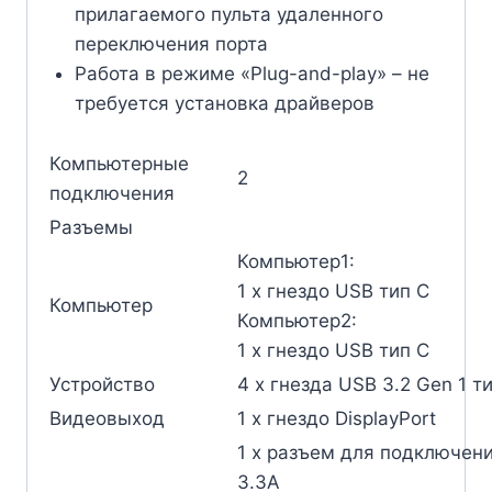
прилагаемого пульта удаленного
переключения порта
Работа в режиме «Plug-and-play» – не
требуется установка драйверов
Компьютерные
2
подключения
Разъемы
Компьютер1:
1 x гнездо USB тип C
Компьютер
Компьютер2:
1 x гнездо USB тип C
Устройство
4 x гнезда USB 3.2 Gen 1 т
Видеовыход
1 x гнездо DisplayPort
1 x разъем для подключени
3.3A