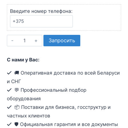
Введите номер телефона:
Количество
Запросить
товара
2-
С нами у Вас:
портовый
4K
🚚 Оперативная доставка по всей Беларуси
DisplayPort
и СНГ
USB-
💬 Профессиональный подбор
C
оборудования
KVM
📦 Поставки для бизнеса, госструктур и
док-
частных клиентов
переключатель
с
🛡️ Официальная гарантия и все документы