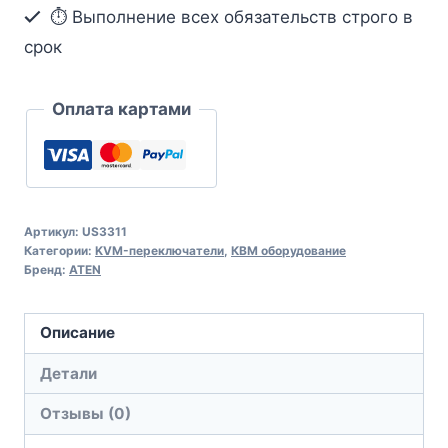
функцией
⏱ Выполнение всех обязательств строго в
сквозной
срок
передачи
питания
Оплата картами
Артикул:
US3311
Категории:
KVM-переключатели
,
КВМ оборудование
Бренд:
ATEN
Описание
Детали
Отзывы (0)