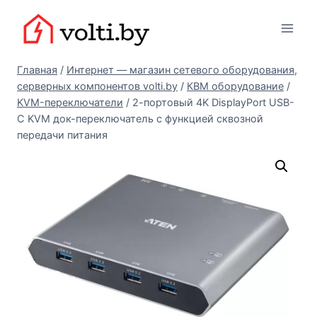
Перейти
Вольтыбай
к
содержимому
Главная
/
Интернет — магазин сетевого оборудования,
серверных компонентов volti.by
/
КВМ оборудование
/
KVM-переключатели
/
2-портовый 4K DisplayPort USB-
C KVM док-переключатель с функцией сквозной
передачи питания