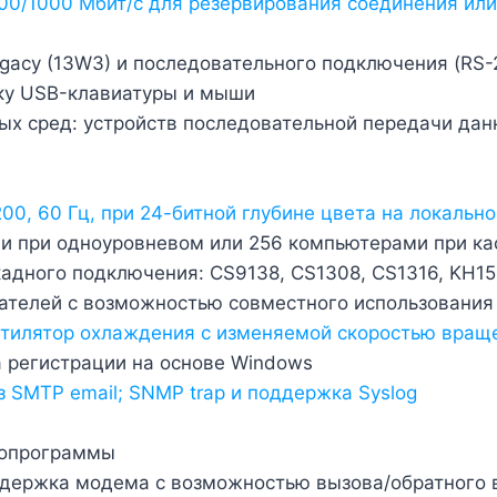
100/1000 Mбит/с для резервирования соединения ил
gacy (13W3) и последовательного подключения (RS-
ку USB-клавиатуры и мыши
 сред: устройств последовательной передачи данны
00, 60 Гц, при 24-битной глубине цвета на локальн
и при одноуровневом или 256 компьютерами при к
адного подключения: CS9138, CS1308, CS1316, KH15
ателей с возможностью совместного использования
тилятор охлаждения с изменяемой скоростью враще
 регистрации на основе Windows
 SMTP email; SNMP trap и поддержка Syslog
ропрограммы
ддержка модема с возможностью вызова/обратного 