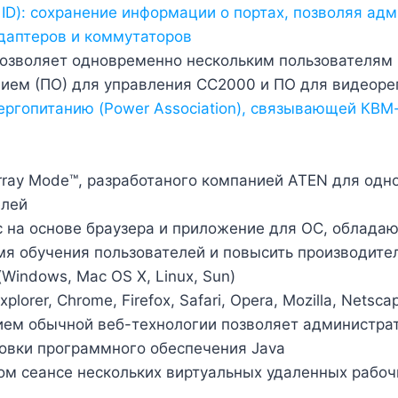
 ID
): сохранение информации о портах, позволяя ад
даптеров и коммутаторов
озволяет одновременно нескольким пользователям п
ием (ПО) для управления CC2000 и ПО для видеоре
ргопитанию (Power Association), связывающей КВМ
ray Mode™, разработаного компанией ATEN для одн
елей
с на основе браузера и приложение для ОС, облад
мя обучения пользователей и повысить производите
indows, Mac OS X, Linux, Sun)
orer, Chrome, Firefox, Safari, Opera, Mozilla, Netsca
нием обычной веб-технологии позволяет администр
овки программного обеспечения Java
ом сеансе нескольких виртуальных удаленных рабоч