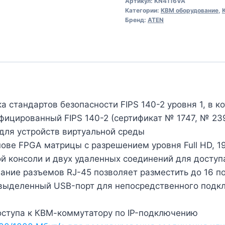
Артикул:
KN4116VA
доступа
Категории:
КВМ оборудование
,
и
Бренд:
ATEN
функцией
Virtual
Media
(1920
x
1200)
 стандартов безопасности FIPS 140-2 уровня 1, в к
фицированный FIPS 140-2 (сертификат № 1747, № 23
для устройств виртуальной среды
ове FPGA матрицы с разрешением уровня Full HD, 19
й консоли и двух удаленных соединений для досту
ние разъемов RJ-45 позволяет разместить до 16 по
— выделенный USB-порт для непосредственного под
оступа к КВМ-коммутатору по IP-подключению