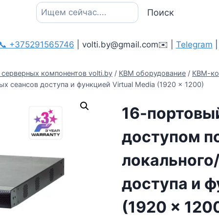
Поиск
Поиск
📞 +375291565746
| volti.by@gmail.com✉️ |
Telegram
серверных компонентов volti.by
/
КВМ оборудование
/
КВМ-ко
 сеансов доступа и функцией Virtual Media (1920 x 1200)
16-портовы
доступом по
локального
доступа и ф
(1920 x 120