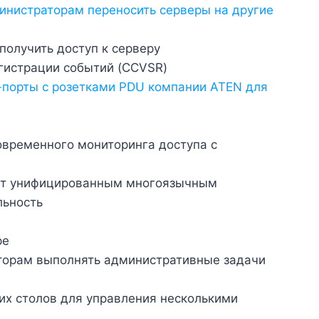
министраторам переносить серверы на другие
олучить доступ к серверу
гистрации событий (CCVSR)
-порты с розетками PDU компании ATEN для
овременного мониторинга доступа с
ают унифицированным многоязычным
льность
pe
аторам выполнять административные задачи
их столов для управления несколькими