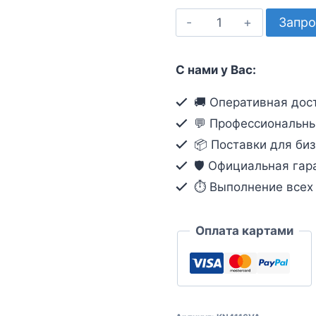
Количество
Запро
товара
16-
С нами у Вас:
портовый
КВМ-
🚚 Оперативная дост
коммутатор
💬 Профессиональны
с
📦 Поставки для биз
доступом
🛡️ Официальная гар
по
⏱ Выполнение всех о
IP
и
поддержкой
Оплата картами
1-
локального/4-
удаленных
сеансов