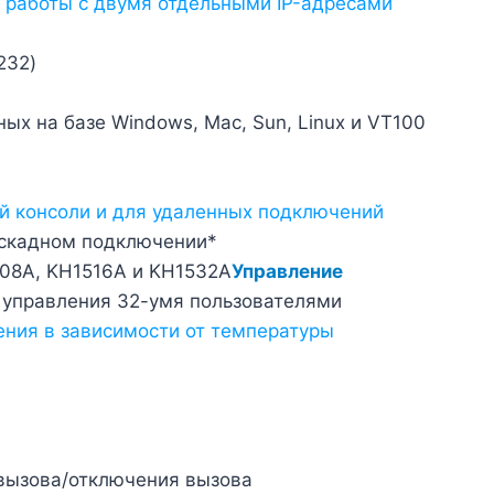
и работы с двумя отдельными IP-адресами
232)
х на базе Windows, Mac, Sun, Linux и VT100
ой консоли и для удаленных подключений
аскадном подключении*
08A, KH1516A и KH1532A
Управление
 управления 32-умя пользователями
ния в зависимости от температуры
вызова/отключения вызова