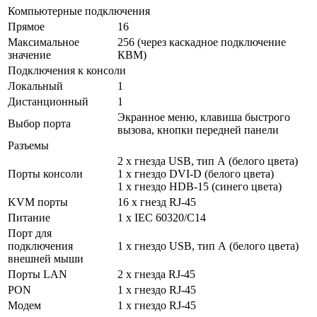
Компьютерные подключения
Прямое
16
Максимальное
256 (через каскадное подключение
значение
КВМ)
Подключения к консоли
Локальный
1
Дистанционный
1
Экранное меню, клавиша быстрого
Выбор порта
вызова, кнопки передней панели
Разъемы
2 x гнезда USB, тип А (белого цвета)
Порты консоли
1 x гнездо DVI-D (белого цвета)
1 x гнездо HDB-15 (синего цвета)
KVM порты
16 x гнезд RJ-45
Питание
1 x IEC 60320/C14
Порт для
подключения
1 x гнездо USB, тип А (белого цвета)
внешней мыши
Порты LAN
2 x гнезда RJ-45
PON
1 x гнездо RJ-45
Модем
1 x гнездо RJ-45