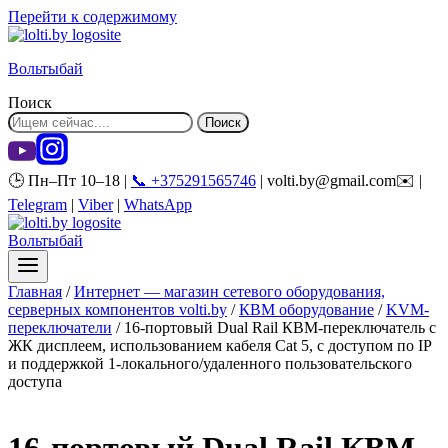
Перейти к содержимому
Вольтыбай
Поиск
Поиск
🕒 Пн–Пт 10–18 |
📞 +375291565746
| volti.by@gmail.com✉️ |
Telegram
|
Viber
|
WhatsApp
Вольтыбай
Главная
/
Интернет — магазин сетевого оборудования,
серверных компонентов volti.by
/
КВМ оборудование
/
KVM-
переключатели
/
16-портовый Dual Rail КВМ-переключатель с
ЖК дисплеем, использованием кабеля Cat 5, c доступом по IP
и поддержкой 1-локального/удаленного пользовательского
доступа