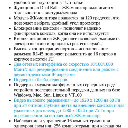
удобной эксплуатации в 1U-стойке
Функционал Dual Rail – ЖК-монитор выдвигается
отдельно от клавиатуры/тачпада
Модуль ЖК-монитора вращается на 120 градусов, что
позволяет выбрать удобный угол просмотра
Блокирование консоли – позволяет надежно
фиксировать консоль, когда она не используется
Кнопка питания на ЖК-дисплее позволяет экономить
электроэнергию и продлить срок его службы
Высокая концентрация портов – использование
разъемов RJ-45 позволяет разместить до 16 портов в
корпусе высотой 1U
Два сетевых интерфейса со скоростью 10/100/1000
Mбит/с для резервирования соединения или работы с
двумя отдельными IP-адресами
Поддержка блейд-серверов
Поддержка мультиплатформенных серверных сред:
устройств последовательной передачи данных на базе
Windows, Mac, Sun, Linux и VT100
Видео высокого разрешения – до 1920 x 1200 на 60 Гц
при 24-битной глубине цвета на внешней консоли и для
удаленных дисплеев; до 1280 x 1024 при 75 Гц при
переключении на встроенный ЖК-монитор
Наблюдение и управление 16 компьютерами при
одноуровневом или 256 компьютерами при каскадном