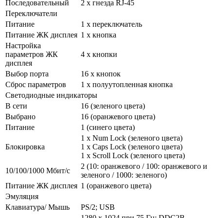
Последовательный
2 x гнезда RJ-45
Переключатели
Питание
1 x переключатель
Питание ЖК дисплея
1 x кнопка
Настройка
параметров ЖК
4 x кнопки
дисплея
Выбор порта
16 x кнопок
Сброс параметров
1 x полуутопленная кнопка
Светодиодные индикаторы
В сети
16 (зеленого цвета)
Выбрано
16 (оранжевого цвета)
Питание
1 (синего цвета)
1 x Num Lock (зеленого цвета)
Блокировка
1 x Caps Lock (зеленого цвета)
1 x Scroll Lock (зеленого цвета)
2 (10: оранжевого / 100: оранжевого и
10/100/1000 Мбит/с
зеленого / 1000: зеленого)
Питание ЖК дисплея
1 (оранжевого цвета)
Эмуляция
Клавиатура/ Мышь
PS/2; USB
1280 x 1024 при 75 Гц; DDC2B