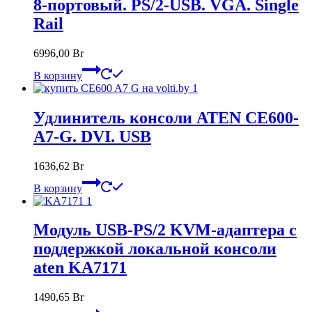
8-портовый. PS/2-USB. VGA. Single
Rail
6996,00
Br
В корзину
Удлинитель консоли ATEN CE600-
A7-G. DVI. USB
1636,62
Br
В корзину
Модуль USB-PS/2 KVM-адаптера с
поддержкой локальной консоли
aten KA7171
1490,65
Br