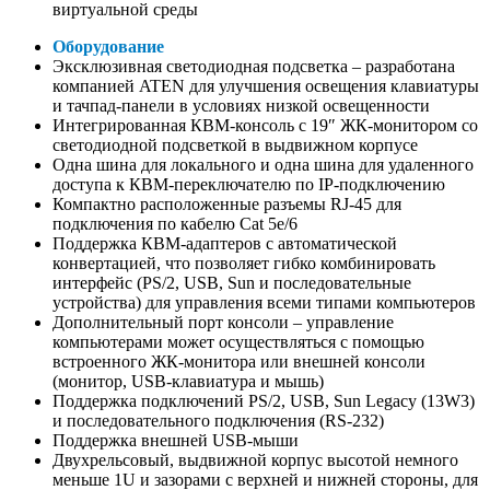
виртуальной среды
Оборудование
Эксклюзивная светодиодная подсветка – разработана
компанией ATEN для улучшения освещения клавиатуры
и тачпад-панели в условиях низкой освещенности
Интегрированная КВМ-консоль с 19″ ЖК-монитором со
светодиодной подсветкой в выдвижном корпусе
Одна шина для локального и одна шина для удаленного
доступа к КВМ-переключателю по IP-подключению
Компактно расположенные разъемы RJ-45 для
подключения по кабелю Cat 5e/6
Поддержка КВМ-адаптеров с автоматической
конвертацией, что позволяет гибко комбинировать
интерфейс (PS/2, USB, Sun и последовательные
устройства) для управления всеми типами компьютеров
Дополнительный порт консоли – управление
компьютерами может осуществляться с помощью
встроенного ЖК-монитора или внешней консоли
(монитор, USB-клавиатура и мышь)
Поддержка подключений PS/2, USB, Sun Legacy (13W3)
и последовательного подключения (RS-232)
Поддержка внешней USB-мыши
Двухрельсовый, выдвижной корпус высотой немного
меньше 1U и зазорами с верхней и нижней стороны, для