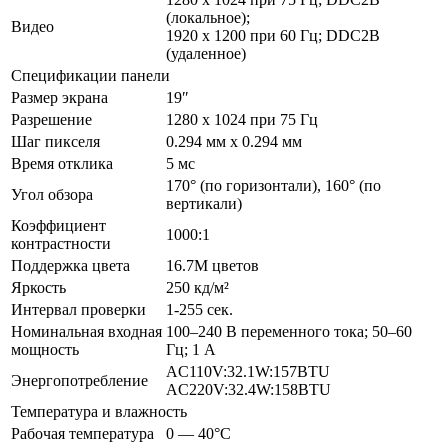
(локальное);
Видео
1920 x 1200 при 60 Гц; DDC2B
(удаленное)
Спецификации панели
Размер экрана
19″
Разрешение
1280 x 1024 при 75 Гц
Шаг пикселя
0.294 мм x 0.294 мм
Время отклика
5 мс
170° (по горизонтали), 160° (по
Угол обзора
вертикали)
Коэффициент
1000:1
контрастности
Поддержка цвета
16.7M цветов
Яркость
250 кд/м²
Интервал проверки
1-255 сек.
Номинальная входная
100–240 В переменного тока; 50–60
мощность
Гц; 1 A
AC110V:32.1W:157BTU
Энергопотребление
AC220V:32.4W:158BTU
Температура и влажность
Рабочая температура
0 — 40°C