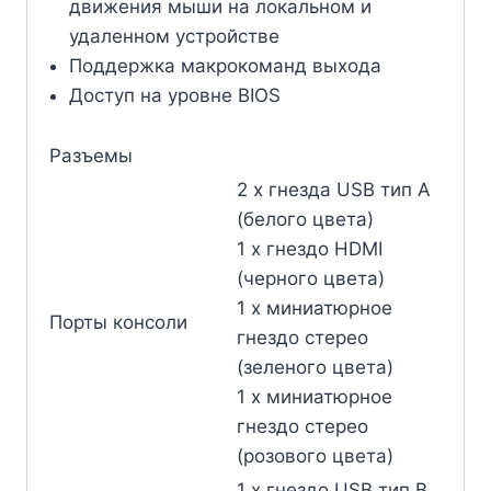
движения мыши на локальном и
удаленном устройстве
Поддержка макрокоманд выхода
Доступ на уровне BIOS
Разъемы
2 x гнезда USB тип A
(белого цвета)
1 x гнездо HDMI
(черного цвета)
1 x миниатюрное
Порты консоли
гнездо стерео
(зеленого цвета)
1 x миниатюрное
гнездо стерео
(розового цвета)
1 x гнездо USB тип В