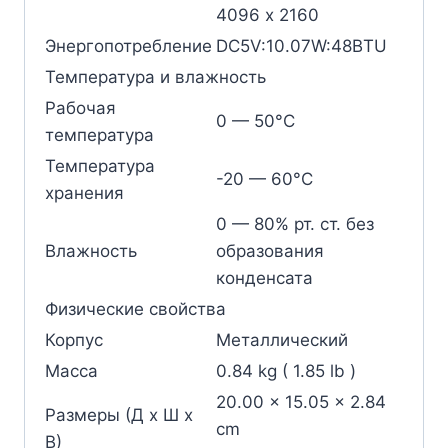
4096 x 2160
Энергопотребление
DC5V:10.07W:48BTU
Температура и влажность
Рабочая
0 — 50°C
температура
Температура
-20 — 60°C
хранения
0 — 80% рт. ст. без
Влажность
образования
конденсата
Физические свойства
Корпус
Металлический
Масса
0.84 kg ( 1.85 lb )
20.00 x 15.05 x 2.84
Размеры (Д х Ш х
cm
В)