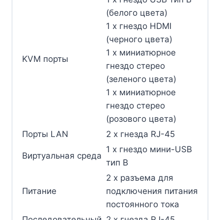
(белого цвета)
1 x гнездо HDMI
(черного цвета)
1 x миниатюрное
KVM порты
гнездо стерео
(зеленого цвета)
1 x миниатюрное
гнездо стерео
(розового цвета)
Порты LAN
2 x гнезда RJ-45
1 x гнездо мини-USB
Виртуальная среда
тип В
2 x разъема для
Питание
подключения питания
постоянного тока
Последовательный
2 x гнезда RJ-45