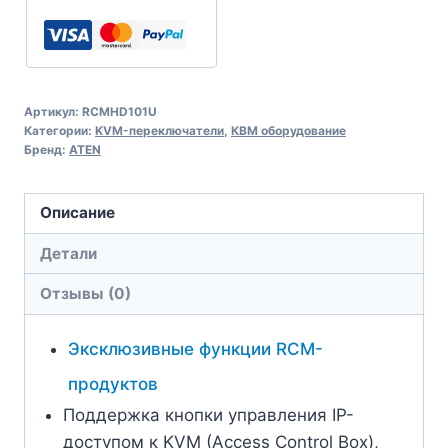
сеанса
совместной
работы
Артикул:
RCMHD101U
Категории:
KVM-переключатели
,
КВМ оборудование
Бренд:
ATEN
Описание
Детали
Отзывы (0)
Эксклюзивные функции RCM-
продуктов
Поддержка кнопки управления IP-
доступом к KVM (Access Control Box),